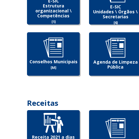
E-SIC
Estrutura
E-SIC
organizacional \
Unidades \ Órgãos \
Competências
Secretarias
[1]
[6]
Conselhos Municipais
Agenda de Limpeza
Pública
[M]
Receitas
Receita 2021 a dias