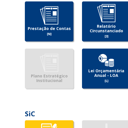
Relatório
Prestação de Contas
Circunstanciado
[N]
[3]
Lei Orçamentária
Anual - LOA
Plano Estratégico
Institucional
[L]
SiC