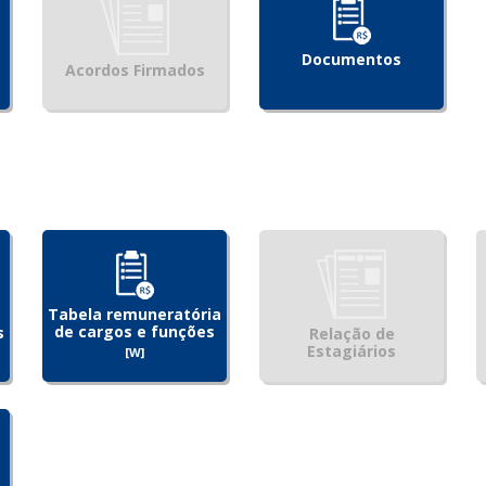
Documentos
Acordos Firmados
Tabela remuneratória
de cargos e funções
s
Relação de
Estagiários
[W]