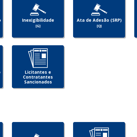
o
Inexigibilidade
Ata de Adesão (SRP)
[G]
[Q]
o
Licitantes e
Contratantes
Sancionados