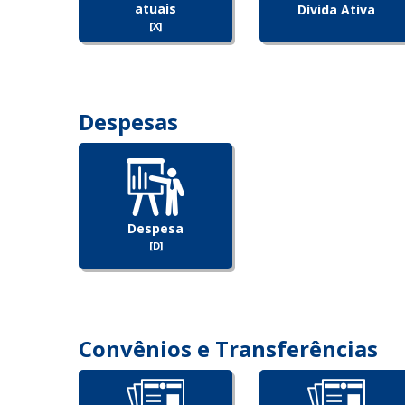
atuais
Dívida Ativa
[X]
Despesas
Despesa
[D]
Convênios e Transferências