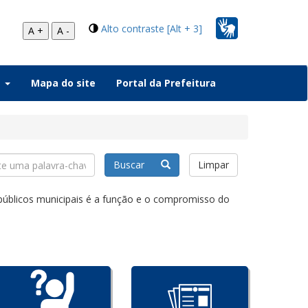
Alto contraste [Alt + 3]
A +
A -
a
Mapa do site
Portal da Prefeitura
Buscar
Limpar
 públicos municipais é a função e o compromisso do