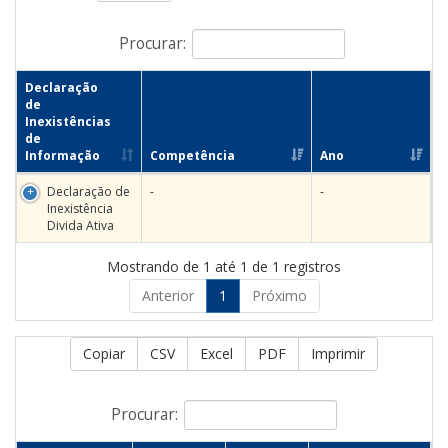
Procurar:
Declaração
de
Inexistências
de
Informação
Competência
Ano
Declaração de
-
-
Inexistência
Divida Ativa
Mostrando de 1 até 1 de 1 registros
Anterior
1
Próximo
Copiar
CSV
Excel
PDF
Imprimir
Procurar: