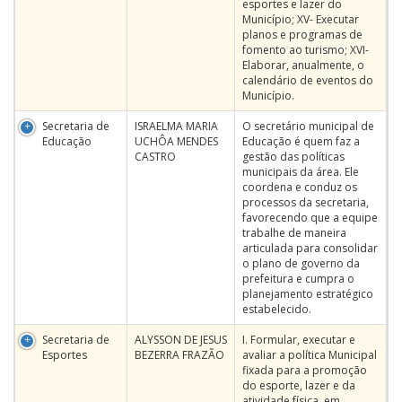
esportes e lazer do
Município; XV- Executar
planos e programas de
fomento ao turismo; XVI-
Elaborar, anualmente, o
calendário de eventos do
Município.
Secretaria de
ISRAELMA MARIA
O secretário municipal de
Educação
UCHÔA MENDES
Educação é quem faz a
CASTRO
gestão das políticas
municipais da área. Ele
coordena e conduz os
processos da secretaria,
favorecendo que a equipe
trabalhe de maneira
articulada para consolidar
o plano de governo da
prefeitura e cumpra o
planejamento estratégico
estabelecido.
Secretaria de
ALYSSON DE JESUS
I. Formular, executar e
Esportes
BEZERRA FRAZÃO
avaliar a política Municipal
fixada para a promoção
do esporte, lazer e da
atividade física, em