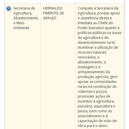
Secretaria de
HERINALDO
Compete à Secretaria da
Agricultura,
PIMENTEL DE
Agricultura, prestar apoio
Abastecimento
ARAUJO
e assistência direta e
e Meio
imediata ao Chefe do
Ambiente
Poder Executivo quanto à
políticas públicas na áreas
da agricultura e do
desenvolvimento rural;
incentivar a utilização de
recursos naturais
renováveis, o
abastecimento, a
ensilagem e o
armazenamento da
produção agrícola; gerir
apoiar as comunidades
rurais na construção de
cisternas e poços;
promover ações de
incentivo à agricultura,
pecuária, aquicultura e
pesca, bem como ao
associativismo e à
capacitação de mão-de-
obra para o setor;