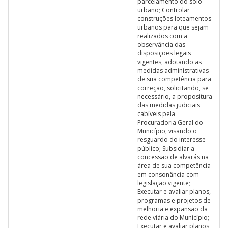
parcelamento do solo
urbano; Controlar
construções loteamentos
urbanos para que sejam
realizados com a
observância das
disposições legais
vigentes, adotando as
medidas administrativas
de sua competência para
correção, solicitando, se
necessário, a propositura
das medidas judiciais
cabíveis pela
Procuradoria Geral do
Município, visando o
resguardo do interesse
público; Subsidiar a
concessão de alvarás na
área de sua competência
em consonância com
legislação vigente;
Executar e avaliar planos,
programas e projetos de
melhoria e expansão da
rede viária do Município;
Executar e avaliar planos,