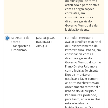
do Município, de forma
articulada e participativa
com as organizações
correlatas, em
consonância com as
diretrizes gerais do
Governo Municipal e da
legislação vigente;
Secretaria de
JOSE DE JESUS
Formular, executar e
Obras,
RODRIGUES
avaliar a Política Municipal
Transportes e
ARAUJO
de Desenvolvimento da
Urbanismo
Infraestrutura Urbana, em
consonância com as
diretrizes gerais do
Governo Municipal, com o
Plano Diretor Urbano e
com a legislação vigente;
Expedir, monitorar,
fiscalizar e fazer cumprir
as normas referentes ao
ordenamento territorial e
urbano do Município e
Pederneiras, podendo,
para tanto, aplicar multas
estabelecidas na
legislação específica;