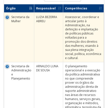
Órgão
Responsável
Competências
Secretaria da
LUZIA BEZERRA
Assessorar, coordenar e
Mulher
ABREU
articular junto à
Administração, na
definição e implantação
de políticas públicas
voltadas para a
promoção dos direitos
das mulheres, visando à
sua plena integração
social, política, econômica
e cultural.
Secretaria de
ARNALDO LUNA
O planejamento
Administração
DE SOUSA
operacional e a execução
e
da política administrativa
Planejamento
no que compreende
prover os órgãos da
administração direta de
suporte administrativo
nas áreas de recursos
humanos, serviços gerais,
organização e métodos,
informática, tecnologia da