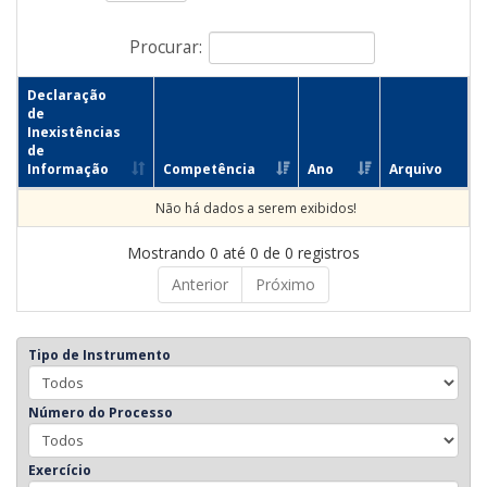
Procurar:
Declaração
de
Inexistências
de
Informação
Competência
Ano
Arquivo
Não há dados a serem exibidos!
Mostrando 0 até 0 de 0 registros
Anterior
Próximo
Tipo de Instrumento
Número do Processo
Exercício