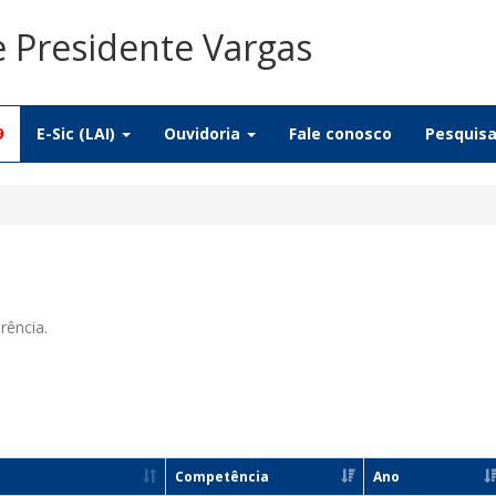
e Presidente Vargas
9
E-Sic (LAI)
Ouvidoria
Fale conosco
Pesquis
rência.
Competência
Ano