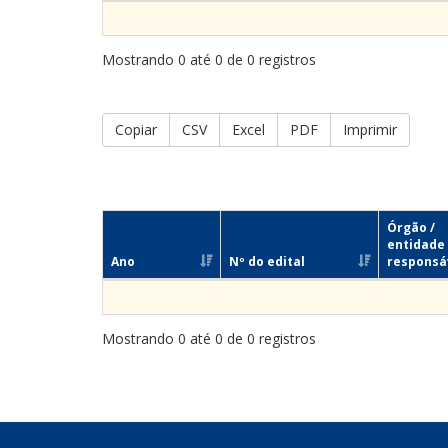
Mostrando 0 até 0 de 0 registros
Copiar
CSV
Excel
PDF
Imprimir
Órgão /
entidade
Ano
Nº do edital
responsá
Mostrando 0 até 0 de 0 registros