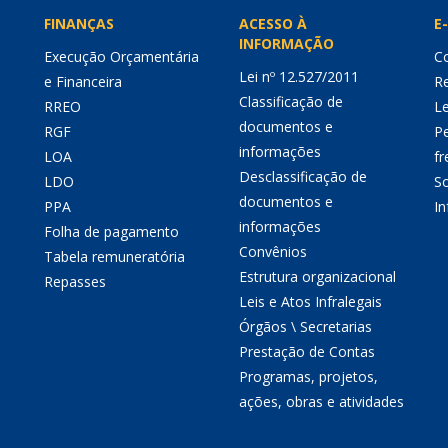
FINANÇAS
ACESSO À
E-
INFORMAÇÃO
Execução Orçamentária
Co
Lei nº 12.527/2011
e Financeira
Re
Classificação de
RREO
Le
documentos e
RGF
P
informações
LOA
fr
Desclassificação de
LDO
So
documentos e
PPA
I
informações
Folha de pagamento
Convênios
Tabela remuneratória
Estrutura organizacional
Repasses
Leis e Atos Infralegais
Órgãos \ Secretarias
Prestação de Contas
Programas, projetos,
ações, obras e atividades