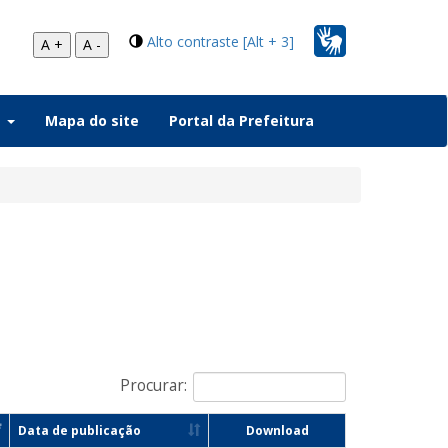
Alto contraste [Alt + 3]
A +
A -
a
Mapa do site
Portal da Prefeitura
Procurar:
Data de publicação
Download