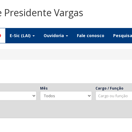
e Presidente Vargas
9
E-Sic (LAI)
Ouvidoria
Fale conosco
Pesquis
Mês
Cargo / Função