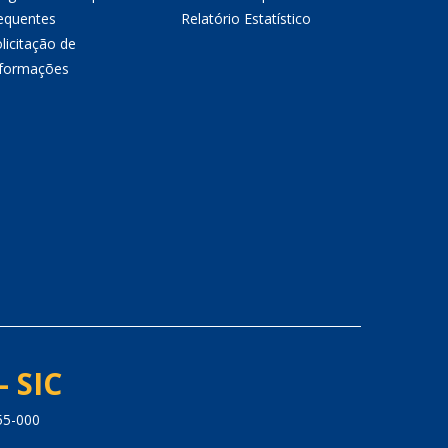
equentes
Relatório Estatístico
licitação de
nformações
- SIC
55-000