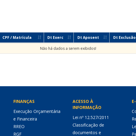
CPF / Matrícula
Dt Exerc
Dt Aposent
Dt Exclusão
Não há dados a serem exibidos!
FINANÇAS
ACESSO À
E-
INFORMAÇÃO
Execução Orçamentária
Co
Lei nº 12.527/2011
e Financeira
Re
Classificação de
RREO
Le
documentos e
RGF
P