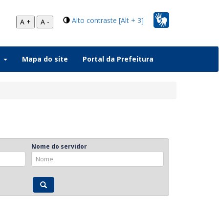
Alto contraste [Alt + 3]
A +
A -
a
Mapa do site
Portal da Prefeitura
Nome do servidor