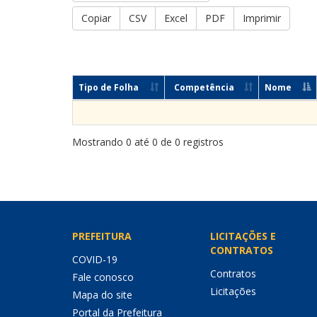
Copiar
CSV
Excel
PDF
Imprimir
Tipo de Folha
Competência
Nome
Mostrando 0 até 0 de 0 registros
PREFEITURA
LICITAÇÕES E
CONTRATOS
COVID-19
Contratos
Fale conosco
Licitações
Mapa do site
Portal da Prefeitura