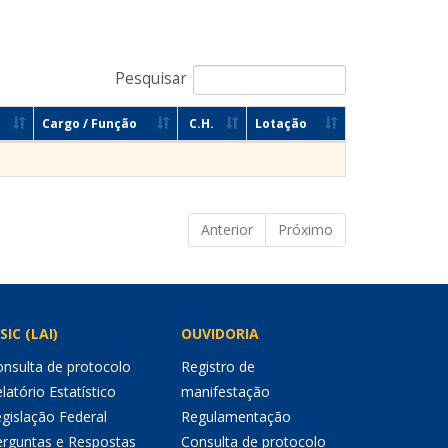
Pesquisar
Cargo / Função
C.H.
Lotação
Anterior
Próximo
SIC (LAI)
OUVIDORIA
nsulta de protocolo
Registro de
latório Estatístico
manifestação
gislação Federal
Regulamentação
erguntas e Respostas
Consulta de protocolo