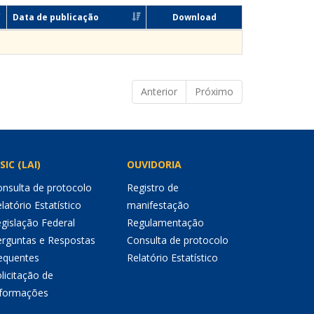
Data de publicação
Download
Anterior
Próximo
SIC (LAI)
OUVIDORIA
nsulta de protocolo
Registro de
latório Estatístico
manifestação
gislação Federal
Regulamentação
erguntas e Respostas
Consulta de protocolo
equentes
Relatório Estatístico
licitação de
nformações