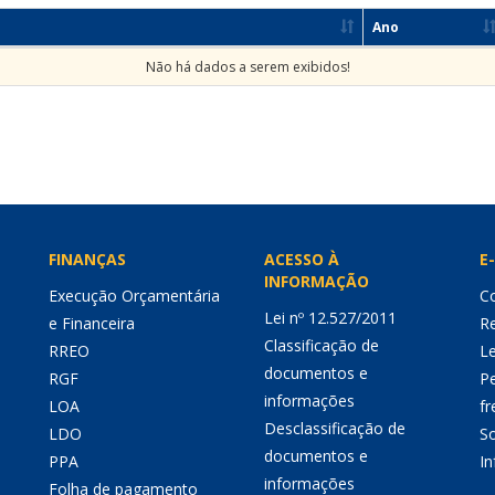
Ano
Não há dados a serem exibidos!
FINANÇAS
ACESSO À
E-
INFORMAÇÃO
Execução Orçamentária
Co
Lei nº 12.527/2011
e Financeira
Re
Classificação de
RREO
Le
documentos e
RGF
P
informações
LOA
fr
Desclassificação de
LDO
So
documentos e
PPA
I
informações
Folha de pagamento