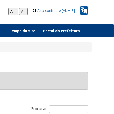
Alto contraste [Alt + 3]
A +
A -
a
Mapa do site
Portal da Prefeitura
Procurar: