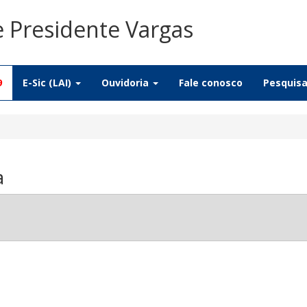
e Presidente Vargas
9
E-Sic (LAI)
Ouvidoria
Fale conosco
Pesquis
a